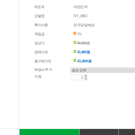
제조국
대한민국
모델명
NY_0002
특이사항
전국당일배송
적립금
1%
정상가
90,000원
판매가격
45,000원
45,000
총구매가격
원
배송비추가
수량