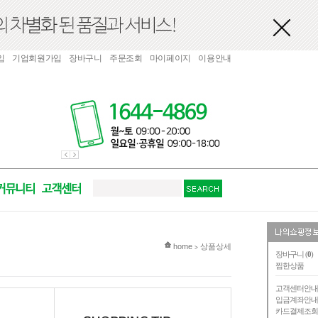
입
기업회원가입
장바구니
주문조회
마이페이지
이용안내
현재 위치
home
상품상세
>
장바구니 (
0
)
찜한상품
고객센터안
입금계좌안
카드결제조