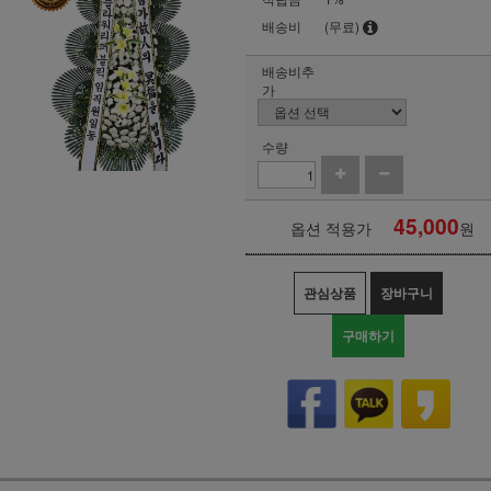
배송비
(무료)
배송비추
가
수량
45,000
옵션 적용가
원
관심상품
장바구니
구매하기