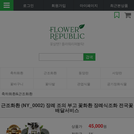
로그인
회원가입
마이페이지
최근본상품
축하화환
근조화환
동양란
서양란
꽃바구니
꽃다발
관엽식물
공기정화식물
축하화환&근조화환
근조화환 (NY_0002) 장례 조의 부고 꽃화환 장례식조화 전국꽃
배달서비스
45,000
상품가
원
적립금
1%