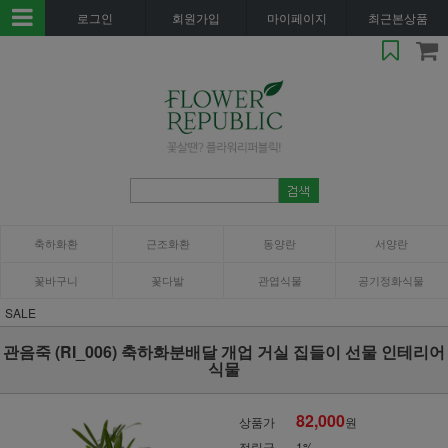
로그인
회원가입
마이페이지
최근본상품
축하화환
근조화환
동양란
서양란
꽃바구니
꽃다발
관엽식물
공기정화식물
SALE
관음죽 (RI_006) 축하화분배달 개업 거실 집들이 선물 인테리어
식물
82,000
상품가
원
적립금
1%