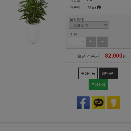
배송비
(무료)
물받침대
수량
82,000
옵션 적용가
원
관심상품
장바구니
구매하기