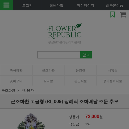
로그인
회원가입
마이페이지
최근본상품
축하화환
근조화환
동양란
서양란
꽃바구니
꽃다발
관엽식물
공기정화식물
근조화환
7만원 대
근조화환 고급형 (RI_009) 장례식 조화배달 조문 추모
72,000
상품가
원
적립금
1%