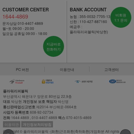
CUSTOMER CENTER
BANK ACCOUNT
1644-4869
비회원
농협 : 355-0032-7705-13
1:1 문의
신한 : 110-427-887160
문자상담 010-4407-4869
예금주 :
월~토 09:00 - 20:00
플라워리퍼블릭(박상현)
일요일·공휴일 09:00 - 18:00
지금바로
전화하기
PC 버전
이용안내
고객센터
플라워리퍼블릭
부산광역시 해운대구 양운로 80번길 22,9층
대표
박상현
개인정보 보호 책임자
박신영
통신판매업신고번호
제2014-부산해운-0664호
사업자 등록번호
608-92-02734
전화
1644-4869 , 010-4407-4869
팩스
070-4015-4869
이용약관
개인정보처리방침
Copyright © 플라워리퍼블릭 -|화환|근조화환|축하화환|개업화분 All rights