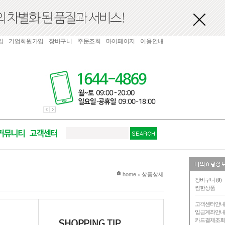
입
기업회원가입
장바구니
주문조회
마이페이지
이용안내
현재 위치
home
상품상세
>
장바구니 (
0
)
찜한상품
고객센터안
입금계좌안
카드결제조