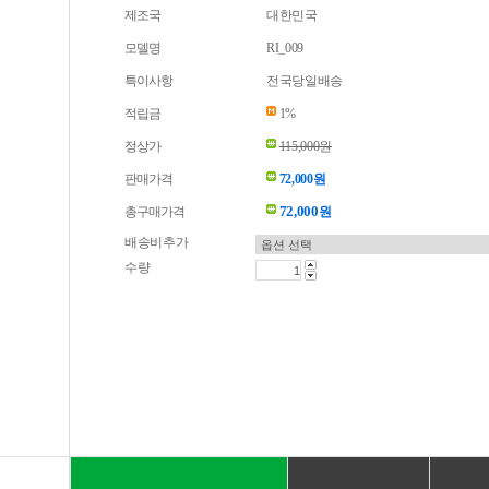
제조국
대한민국
모델명
RI_009
특이사항
전국당일배송
적립금
1%
정상가
115,000원
판매가격
72,000원
72,000
총구매가격
원
배송비추가
수량