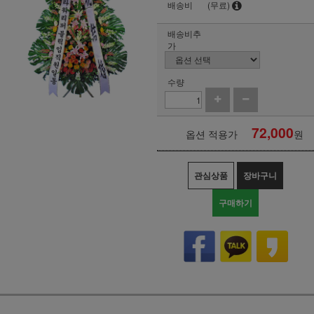
배송비
(무료)
배송비추
가
수량
72,000
옵션 적용가
원
관심상품
장바구니
구매하기