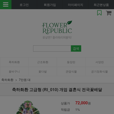
로그인
회원가입
마이페이지
최근본상품
축하화환
근조화환
동양란
서양란
꽃바구니
꽃다발
관엽식물
공기정화식물
축하화환
7만원 대
축하화환 고급형 (RI_010) 개업 결혼식 전국꽃배달
72,000
상품가
원
적립금
1%