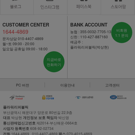
CUSTOMER CENTER
BANK ACCOUNT
1644-4869
비회원
농협 : 355-0032-7705-13
1:1 문의
신한 : 110-427-887160
문자상담 010-4407-4869
예금주 :
월~토 09:00 - 20:00
플라워리퍼블릭(박상현)
일요일·공휴일 09:00 - 18:00
지금바로
전화하기
PC 버전
이용안내
고객센터
플라워리퍼블릭
부산광역시 해운대구 양운로 80번길 22,9층
대표
박상현
개인정보 보호 책임자
박신영
통신판매업신고번호
제2014-부산해운-0664호
사업자 등록번호
608-92-02734
전화
1644-4869 , 010-4407-4869
팩스
070-4015-4869