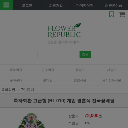
로그인
회원가입
마이페이지
최근본상품
축하화환
근조화환
동양란
서양란
꽃바구니
꽃다발
관엽식물
공기정화식물
축하화환
7만원 대
축하화환 고급형 (RI_010) 개업 결혼식 전국꽃배달
72,000
상품가
원
적립금
1%