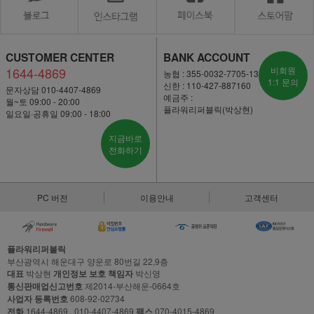
CUSTOMER CENTER
BANK ACCOUNT
1644-4869
비회원
농협 : 355-0032-7705-13
1:1 문의
신한 : 110-427-887160
문자상담 010-4407-4869
예금주 :
월~토 09:00 - 20:00
플라워리퍼블릭(박상현)
일요일·공휴일 09:00 - 18:00
지금바로
전화하기
PC 버전
이용안내
고객센터
플라워리퍼블릭
부산광역시 해운대구 양운로 80번길 22,9층
대표
박상현
개인정보 보호 책임자
박신영
통신판매업신고번호
제2014-부산해운-0664호
사업자 등록번호
608-92-02734
전화
1644-4869 , 010-4407-4869
팩스
070-4015-4869