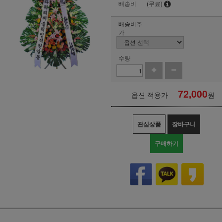
배송비
(무료)
배송비추
가
수량
72,000
옵션 적용가
원
관심상품
장바구니
구매하기