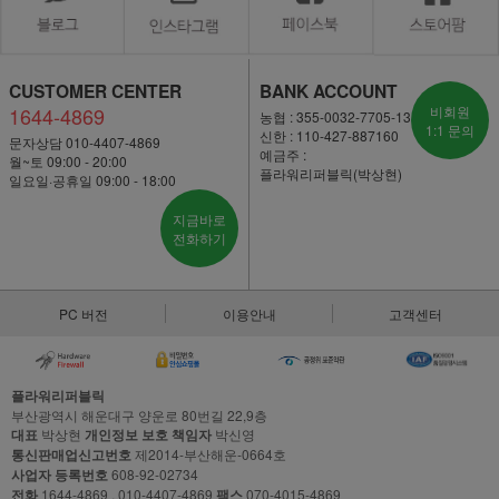
CUSTOMER CENTER
BANK ACCOUNT
1644-4869
비회원
농협 : 355-0032-7705-13
1:1 문의
신한 : 110-427-887160
문자상담 010-4407-4869
예금주 :
월~토 09:00 - 20:00
플라워리퍼블릭(박상현)
일요일·공휴일 09:00 - 18:00
지금바로
전화하기
PC 버전
이용안내
고객센터
플라워리퍼블릭
부산광역시 해운대구 양운로 80번길 22,9층
대표
박상현
개인정보 보호 책임자
박신영
통신판매업신고번호
제2014-부산해운-0664호
사업자 등록번호
608-92-02734
전화
1644-4869 , 010-4407-4869
팩스
070-4015-4869