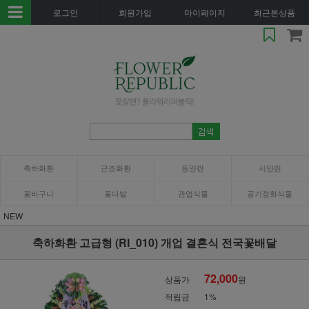
로그인
회원가입
마이페이지
최근본상품
축하화환
근조화환
동양란
서양란
꽃바구니
꽃다발
관엽식물
공기정화식물
NEW
축하화환 고급형 (RI_010) 개업 결혼식 전국꽃배달
72,000
상품가
원
적립금
1%