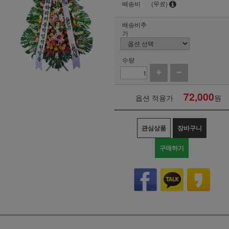
배송비
(무료)
배송비추
가
수량
72,000
옵션 적용가
원
관심상품
장바구니
구매하기