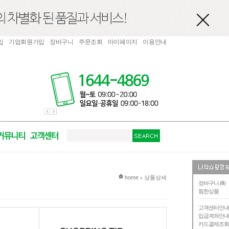
입
기업회원가입
장바구니
주문조회
마이페이지
이용안내
현재 위치
home
상품상세
>
장바구니 (
0
)
찜한상품
고객센터안
입금계좌안
카드결제조