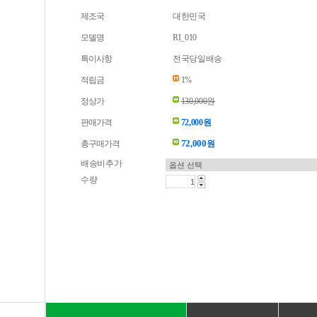
제조국
대한민국
모델명
RI_010
특이사항
전국당일배송
적립금
1%
정상가
130,000원
판매가격
72,000원
72,000
총구매가격
원
배송비추가
수량