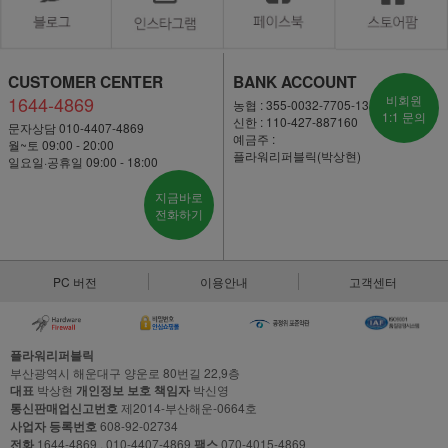
CUSTOMER CENTER
BANK ACCOUNT
1644-4869
비회원
농협 : 355-0032-7705-13
1:1 문의
신한 : 110-427-887160
문자상담 010-4407-4869
예금주 :
월~토 09:00 - 20:00
플라워리퍼블릭(박상현)
일요일·공휴일 09:00 - 18:00
지금바로
전화하기
PC 버전
이용안내
고객센터
플라워리퍼블릭
부산광역시 해운대구 양운로 80번길 22,9층
대표
박상현
개인정보 보호 책임자
박신영
통신판매업신고번호
제2014-부산해운-0664호
사업자 등록번호
608-92-02734
전화
1644-4869 , 010-4407-4869
팩스
070-4015-4869