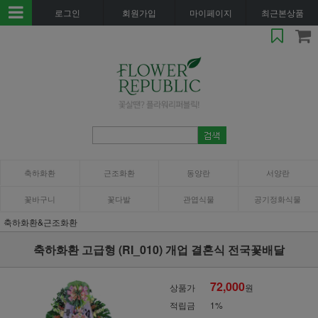
로그인
회원가입
마이페이지
최근본상품
축하화환
근조화환
동양란
서양란
꽃바구니
꽃다발
관엽식물
공기정화식물
축하화환&근조화환
축하화환 고급형 (RI_010) 개업 결혼식 전국꽃배달
72,000
상품가
원
적립금
1%