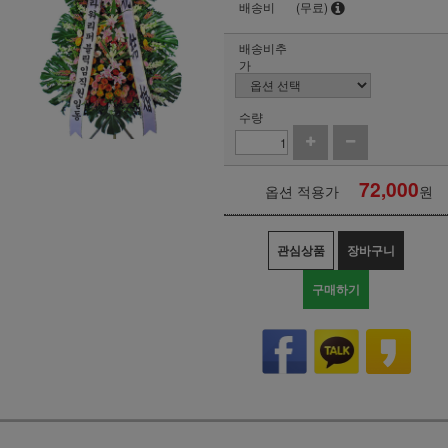
배송비
(무료)
배송비추
가
수량
72,000
옵션 적용가
원
관심상품
장바구니
구매하기