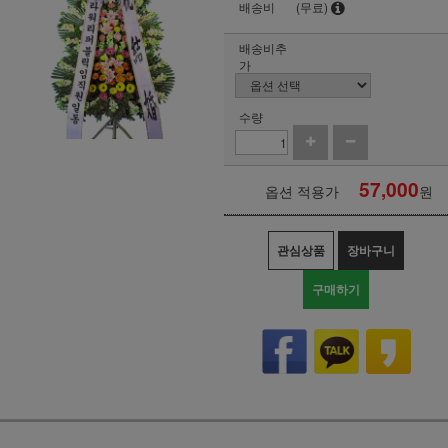
배송비
(무료)
배송비추
가
수량
57,000
옵션 적용가
원
관심상품
장바구니
구매하기