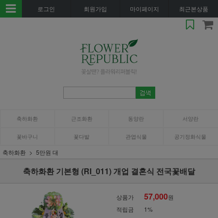
로그인
회원가입
마이페이지
최근본상품
축하화환
근조화환
동양란
서양란
꽃바구니
꽃다발
관엽식물
공기정화식물
축하화환
5만원 대
축하화환 기본형 (RI_011) 개업 결혼식 전국꽃배달
57,000
상품가
원
적립금
1%