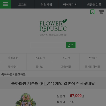
로그인
회원가입
마이페이지
최근본상품
축하화환
근조화환
동양란
서양란
꽃바구니
꽃다발
관엽식물
공기정화식물
축하화환&근조화환
축하화환 기본형 (RI_011) 개업 결혼식 전국꽃배달
57,000
상품가
원
적립금
1%