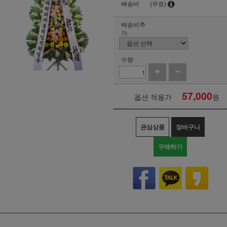
배송비
(무료)
배송비추
가
수량
57,000
옵션 적용가
원
관심상품
장바구니
구매하기