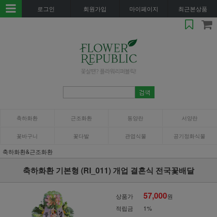
로그인
회원가입
마이페이지
최근본상품
축하화환
근조화환
동양란
서양란
꽃바구니
꽃다발
관엽식물
공기정화식물
축하화환&근조화환
축하화환 기본형 (RI_011) 개업 결혼식 전국꽃배달
57,000
상품가
원
적립금
1%