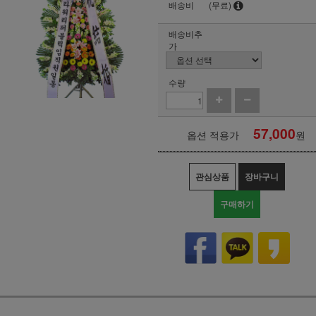
배송비
(무료)
배송비추
가
수량
57,000
옵션 적용가
원
관심상품
장바구니
구매하기