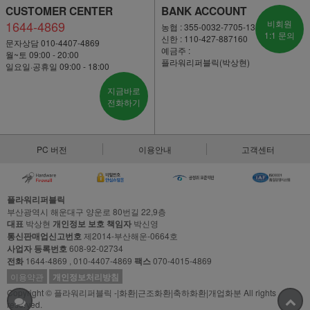
CUSTOMER CENTER
BANK ACCOUNT
1644-4869
비회원
농협 : 355-0032-7705-13
1:1 문의
신한 : 110-427-887160
문자상담 010-4407-4869
예금주 :
월~토 09:00 - 20:00
플라워리퍼블릭(박상현)
일요일·공휴일 09:00 - 18:00
지금바로
전화하기
PC 버전
이용안내
고객센터
플라워리퍼블릭
부산광역시 해운대구 양운로 80번길 22,9층
대표
박상현
개인정보 보호 책임자
박신영
통신판매업신고번호
제2014-부산해운-0664호
사업자 등록번호
608-92-02734
전화
1644-4869 , 010-4407-4869
팩스
070-4015-4869
이용약관
개인정보처리방침
Copyright © 플라워리퍼블릭 -|화환|근조화환|축하화환|개업화분 All rights
reserved.