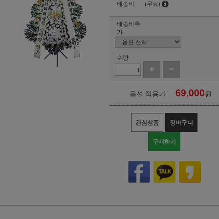
배송비
(무료)
배송비추
가
수량
69,000
옵션 적용가
원
관심상품
장바구니
구매하기