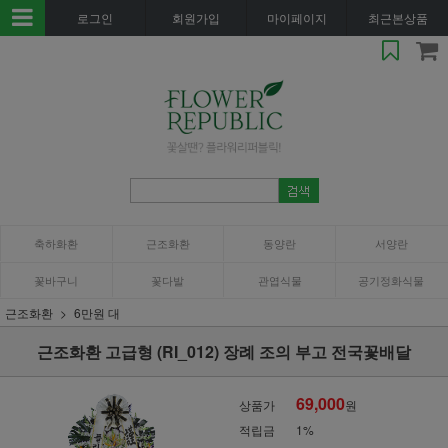
로그인
회원가입
마이페이지
최근본상품
축하화환
근조화환
동양란
서양란
꽃바구니
꽃다발
관엽식물
공기정화식물
근조화환
6만원 대
근조화환 고급형 (RI_012) 장례 조의 부고 전국꽃배달
69,000
상품가
원
적립금
1%