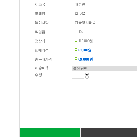
제조국
대한민국
모델명
RI_012
특이사항
전국당일배송
적립금
1%
정상가
110,000원
판매가격
69,000원
69,000
총구매가격
원
배송비추가
수량