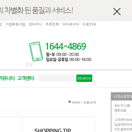
입
기업회원가입
장바구니
주문조회
마이페이지
이용안내
현재 위치
home
상품상세
>
장바구니 (
0
)
찜한상품
고객센터안
입금계좌안
카드결제조