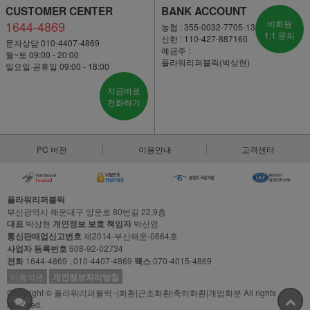
CUSTOMER CENTER
BANK ACCOUNT
1644-4869
비회원
농협 : 355-0032-7705-13
1:1 문의
신한 : 110-427-887160
문자상담 010-4407-4869
예금주 :
월~토 09:00 - 20:00
플라워리퍼블릭(박상현)
일요일·공휴일 09:00 - 18:00
지금바로
전화하기
PC 버전
이용안내
고객센터
플라워리퍼블릭
부산광역시 해운대구 양운로 80번길 22,9층
대표
박상현
개인정보 보호 책임자
박신영
통신판매업신고번호
제2014-부산해운-0664호
사업자 등록번호
608-92-02734
전화
1644-4869 , 010-4407-4869
팩스
070-4015-4869
이용약관
개인정보처리방침
Copyright © 플라워리퍼블릭 -|화환|근조화환|축하화환|개업화분 All rights
reserved.