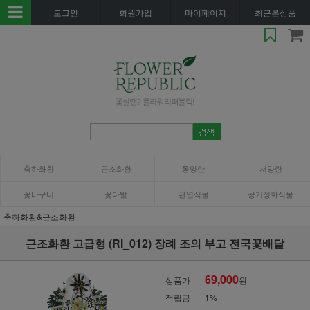
로그인
회원가입
마이페이지
최근본상품
축하화환
근조화환
동양란
서양란
꽃바구니
꽃다발
관엽식물
공기정화식물
축하화환&근조화환
근조화환 고급형 (RI_012) 장례 조의 부고 전국꽃배달
69,000
상품가
원
적립금
1%