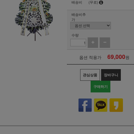
배송비
(무료)
배송비추
가
수량
69,000
옵션 적용가
원
관심상품
장바구니
구매하기