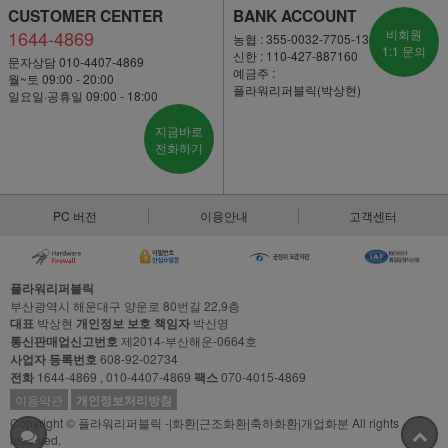
CUSTOMER CENTER
BANK ACCOUNT
1644-4869
비회원
농협 : 355-0032-7705-13
1:1 문의
신한 : 110-427-887160
문자상담 010-4407-4869
예금주 :
월~토 09:00 - 20:00
플라워리퍼블릭(박상현)
일요일·공휴일 09:00 - 18:00
지금바로
전화하기
PC 버전
이용안내
고객센터
플라워리퍼블릭
부산광역시 해운대구 양운로 80번길 22,9층
대표
박상현
개인정보 보호 책임자
박신영
통신판매업신고번호
제2014-부산해운-0664호
사업자 등록번호
608-92-02734
전화
1644-4869 , 010-4407-4869
팩스
070-4015-4869
이용약관
개인정보처리방침
Copyright © 플라워리퍼블릭 -|화환|근조화환|축하화환|개업화분 All rights
reserved.