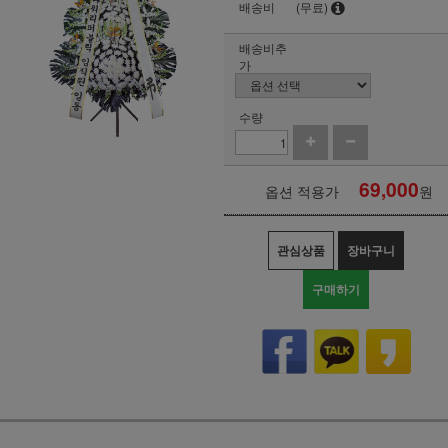
배송비
(무료)
배송비추
가
수량
69,000
옵션 적용가
원
관심상품
장바구니
구매하기