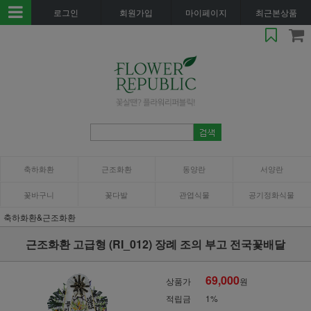
로그인
회원가입
마이페이지
최근본상품
축하화환
근조화환
동양란
서양란
꽃바구니
꽃다발
관엽식물
공기정화식물
축하화환&근조화환
근조화환 고급형 (RI_012) 장례 조의 부고 전국꽃배달
69,000
상품가
원
적립금
1%