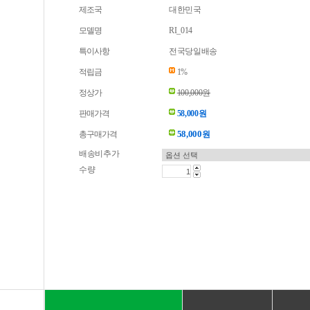
제조국
대한민국
모델명
RI_014
특이사항
전국당일배송
적립금
1%
정상가
100,000원
판매가격
58,000원
58,000
총구매가격
원
배송비추가
수량