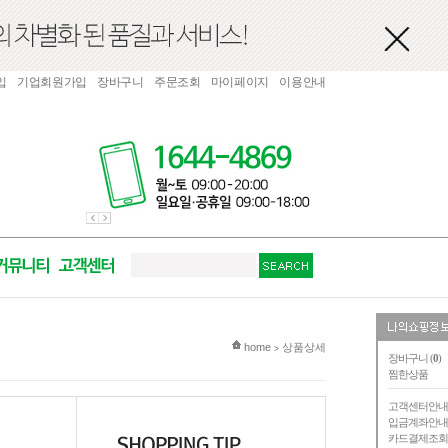
입
기업회원가입
장바구니
주문조회
마이페이지
이용안내
현재 위치
home
상품상세
>
장바구니 (
0
)
찜한상품
고객센터안
입금계좌안
카드결제조