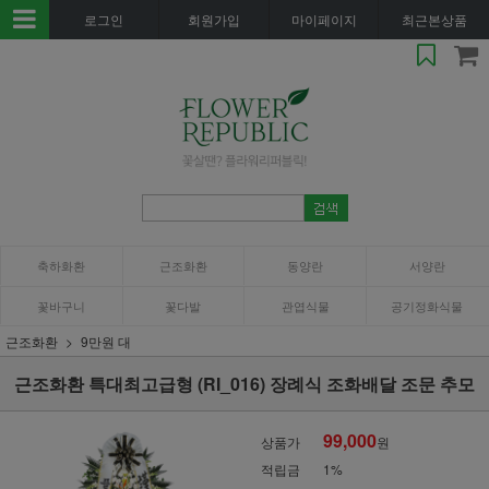
로그인
회원가입
마이페이지
최근본상품
축하화환
근조화환
동양란
서양란
꽃바구니
꽃다발
관엽식물
공기정화식물
근조화환
9만원 대
근조화환 특대최고급형 (RI_016) 장례식 조화배달 조문 추모
99,000
상품가
원
적립금
1%