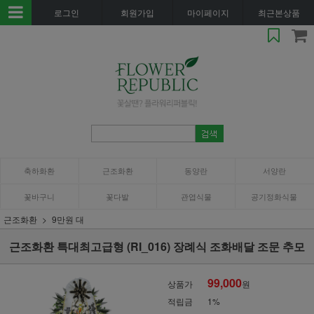
로그인
회원가입
마이페이지
최근본상품
축하화환
근조화환
동양란
서양란
꽃바구니
꽃다발
관엽식물
공기정화식물
근조화환
9만원 대
근조화환 특대최고급형 (RI_016) 장례식 조화배달 조문 추모
99,000
상품가
원
적립금
1%