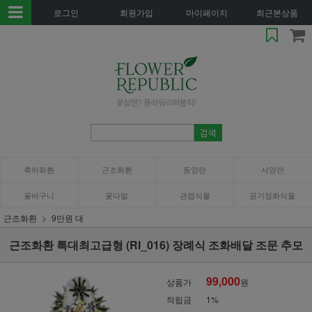
로그인
회원가입
마이페이지
최근본상품
축하화환
근조화환
동양란
서양란
꽃바구니
꽃다발
관엽식물
공기정화식물
근조화환
9만원 대
근조화환 특대최고급형 (RI_016) 장례식 조화배달 조문 추모
99,000
상품가
원
적립금
1%