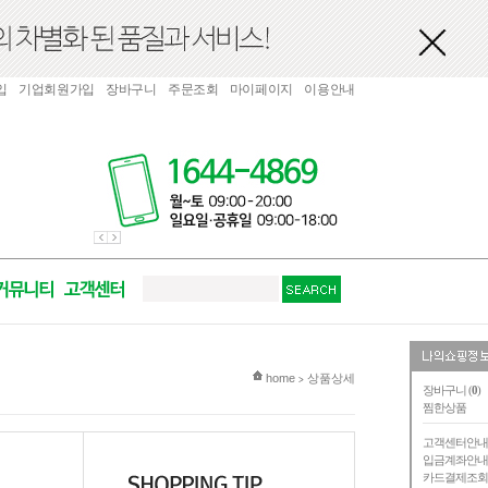
입
기업회원가입
장바구니
주문조회
마이페이지
이용안내
현재 위치
home
상품상세
>
장바구니 (
0
)
찜한상품
고객센터안
입금계좌안
카드결제조