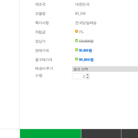
제조국
대한민국
모델명
RI_016
특이사항
전국당일배송
적립금
1%
정상가
150,000원
판매가격
99,000원
99,000
총구매가격
원
배송비추가
수량