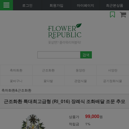
로그인
회원가입
마이페이지
최근본상품
축하화환
근조화환
동양란
서양란
꽃바구니
꽃다발
관엽식물
공기정화식물
축하화환&근조화환
근조화환 특대최고급형 (RI_016) 장례식 조화배달 조문 추모
99,000
상품가
원
적립금
1%