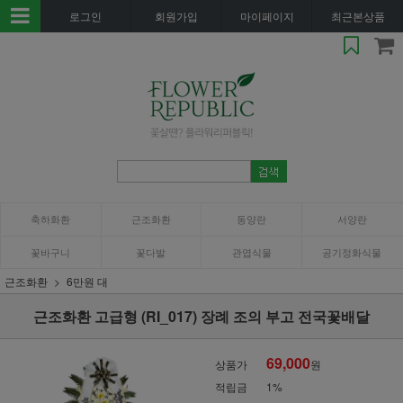
로그인
회원가입
마이페이지
최근본상품
축하화환
근조화환
동양란
서양란
꽃바구니
꽃다발
관엽식물
공기정화식물
근조화환
6만원 대
근조화환 고급형 (RI_017) 장례 조의 부고 전국꽃배달
69,000
상품가
원
적립금
1%