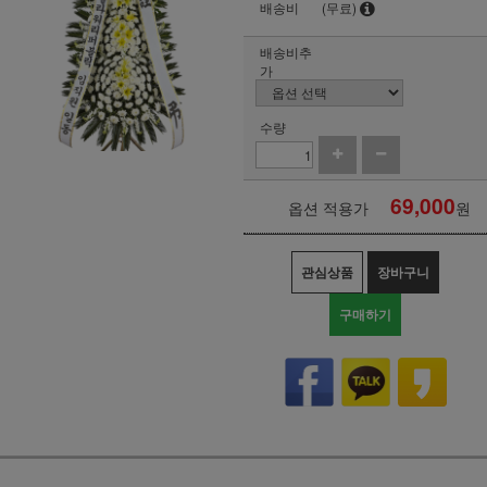
배송비
(무료)
배송비추
가
수량
69,000
옵션 적용가
원
관심상품
장바구니
구매하기