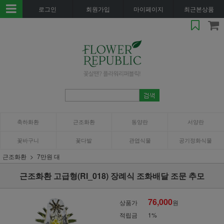
로그인
회원가입
마이페이지
최근본상품
축하화환
근조화환
동양란
서양란
꽃바구니
꽃다발
관엽식물
공기정화식물
근조화환
7만원 대
근조화환 고급형(RI_018) 장례식 조화배달 조문 추모
76,000
상품가
원
적립금
1%