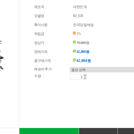
제조국
대한민국
모델명
RI_020
특이사항
전국당일배송
적립금
1%
정상가
79,000원
판매가격
62,000원
62,000
총구매가격
원
배송비추가
수량