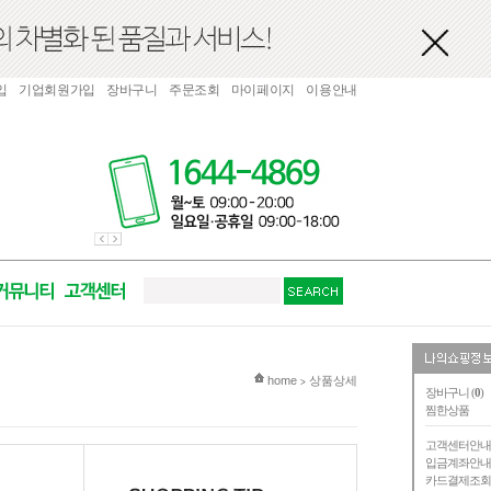
입
기업회원가입
장바구니
주문조회
마이페이지
이용안내
현재 위치
home
상품상세
>
장바구니 (
0
)
찜한상품
고객센터안
입금계좌안
카드결제조