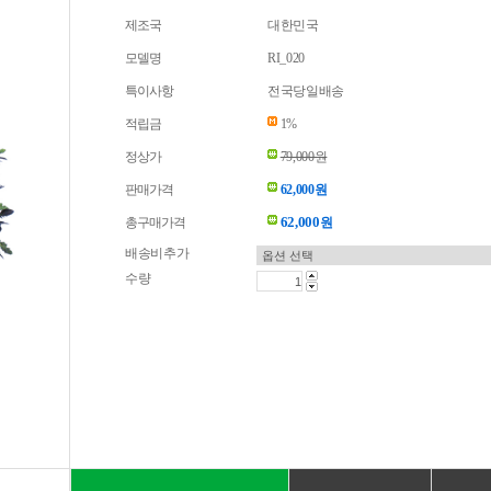
제조국
대한민국
모델명
RI_020
특이사항
전국당일배송
적립금
1%
정상가
79,000원
판매가격
62,000원
62,000
총구매가격
원
배송비추가
수량