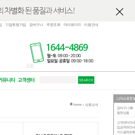
입
기업회원가입
장바구니
주문조회
마이페이지
이용안내
현재 위치
home
상품상세
>
장바구니 (
0
)
찜한상품
고객센터안
입금계좌안
카드결제조