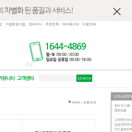
입
기업회원가입
장바구니
주문조회
마이페이지
이용안내
현재 위치
home
상품상세
>
장바구니 (
0
)
찜한상품
고객센터안
입금계좌안
카드결제조