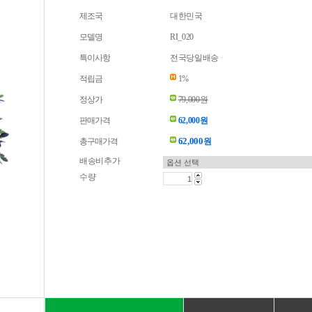
제조국
대한민국
모델명
RI_020
특이사항
전국당일배송
적립금
1%
정상가
79,000원
판매가격
62,000원
62,000
총구매가격
원
배송비추가
수량