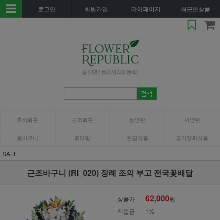
로그인
회원가입
마이페이지
최근본상품
축하화환
근조화환
동양란
서양란
꽃바구니
꽃다발
관엽식물
공기정화식물
SALE
근조바구니 (RI_020) 장례 조의 부고 전국꽃배달
62,000
상품가
원
적립금
1%