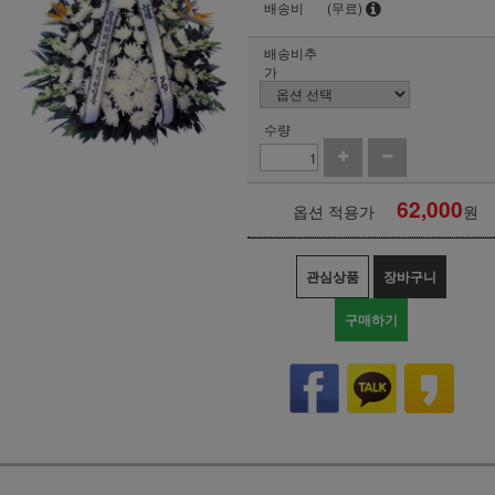
배송비
(무료)
배송비추
가
수량
62,000
옵션 적용가
원
관심상품
장바구니
구매하기