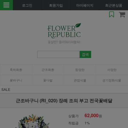
로그인
회원가입
마이페이지
최근본상품
축하화환
근조화환
동양란
서양란
꽃바구니
꽃다발
관엽식물
공기정화식물
SALE
근조바구니 (RI_020) 장례 조의 부고 전국꽃배달
62,000
상품가
원
적립금
1%