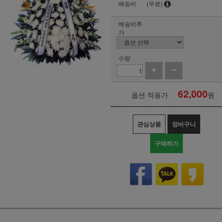
배송비
(무료)
배송비추
가
수량
62,000
옵션 적용가
원
관심상품
장바구니
구매하기