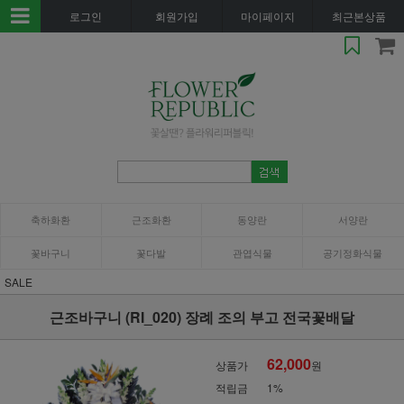
로그인
회원가입
마이페이지
최근본상품
축하화환
근조화환
동양란
서양란
꽃바구니
꽃다발
관엽식물
공기정화식물
SALE
근조바구니 (RI_020) 장례 조의 부고 전국꽃배달
62,000
상품가
원
적립금
1%