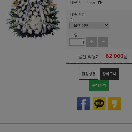
배송비
(무료)
배송비추
가
수량
62,000
옵션 적용가
원
관심상품
장바구니
구매하기