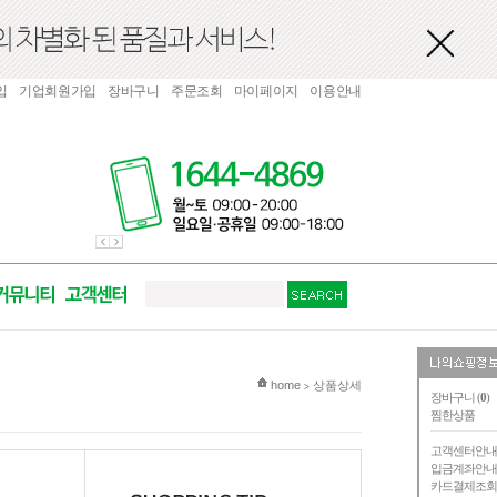
입
기업회원가입
장바구니
주문조회
마이페이지
이용안내
현재 위치
home
상품상세
>
장바구니 (
0
)
찜한상품
고객센터안
입금계좌안
카드결제조