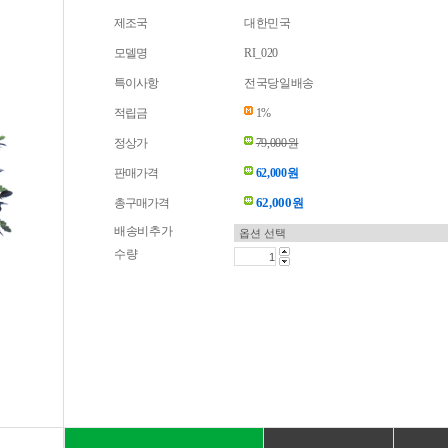
제조국
대한민국
모델명
RI_020
특이사항
전국당일배송
적립금
1%
정상가
79,000원
판매가격
62,000원
62,000
총구매가격
원
배송비추가
수량