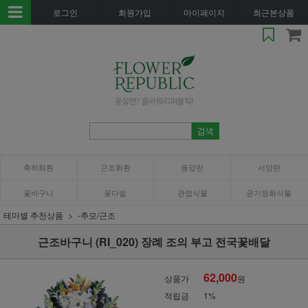
로그인
회원가입
마이페이지
최근본상품
축하화환
근조화환
동양란
서양란
꽃바구니
꽃다발
관엽식물
공기정화식물
테마별 추천상품
-추모/근조
근조바구니 (RI_020) 장례 조의 부고 전국꽃배달
62,000
상품가
원
적립금
1%