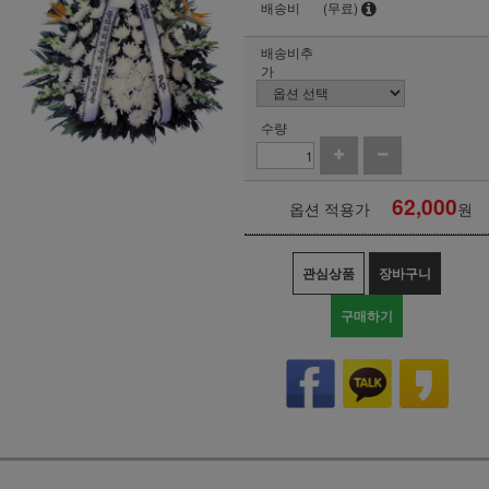
배송비
(무료)
배송비추
가
수량
62,000
옵션 적용가
원
관심상품
장바구니
구매하기