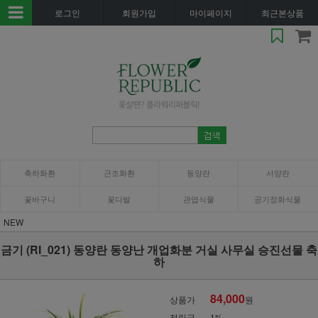
로그인
회원가입
마이페이지
최근본상품
축하화환
근조화환
동양란
서양란
꽃바구니
꽃다발
관엽식물
공기정화식물
NEW
금기 (RI_021) 동양란 동양난 개업화분 거실 사무실 승진선물 축
하
84,000
상품가
원
적립금
1%