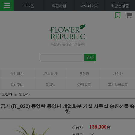
로그인
회원가입
마이페이지
최근본상품
축하화환
근조화환
동양란
서양란
꽃바구니
꽃다발
관엽식물
공기정화식물
동양란
동양란
금기 (RI_022) 동양란 동양난 개업화분 거실 사무실 승진선물 축
하
138,000
상품가
원
적립금
1%