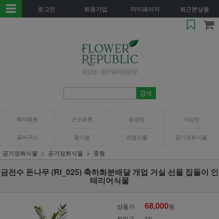
로그인
회원가입
마이페이지
최근본상품
축하화환
근조화환
동양란
서양란
꽃바구니
꽃다발
관엽식물
공기정화식물
공기정화식물
공기정화식물
중형
금전수 돈나무 (RI_025) 축하화분배달 개업 거실 선물 집들이 인
테리어식물
68,000
상품가
원
적립금
1%