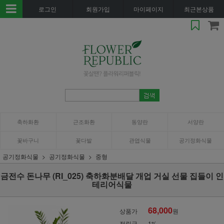
로그인
회원가입
마이페이지
최근본상품
축하화환
근조화환
동양란
서양란
꽃바구니
꽃다발
관엽식물
공기정화식물
공기정화식물
공기정화식물
중형
금전수 돈나무 (RI_025) 축하화분배달 개업 거실 선물 집들이 인
테리어식물
68,000
상품가
원
적립금
1%