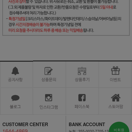
CUSTOMER CENTER
BANK ACCOUNT
1644-4869
비회원
농협 : 355-0032-7705-13