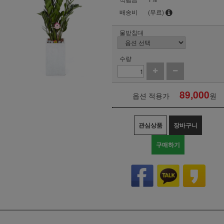
배송비
(무료)
물받침대
수량
89,000
옵션 적용가
원
관심상품
장바구니
구매하기