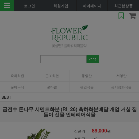
로그인
회원가입
마이페이지
최근본상품
축하화환
근조화환
동양란
서양란
꽃바구니
꽃다발
관엽식물
공기정화식물
BEST
금전수 돈나무 시멘트화분 (RI_26) 축하화분배달 개업 거실 집
들이 선물 인테리어식물
89,000
상품가
원
적립금
1%