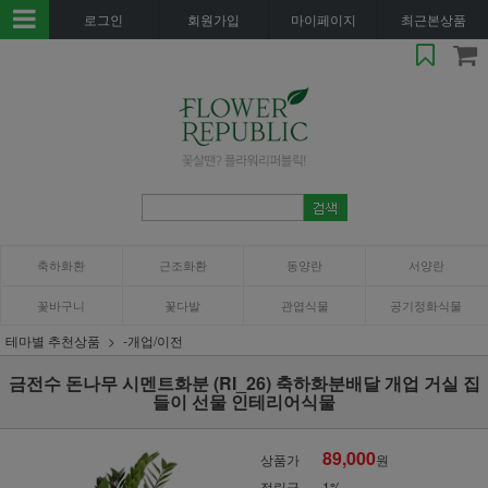
로그인
회원가입
마이페이지
최근본상품
축하화환
근조화환
동양란
서양란
꽃바구니
꽃다발
관엽식물
공기정화식물
테마별 추천상품
-개업/이전
금전수 돈나무 시멘트화분 (RI_26) 축하화분배달 개업 거실 집
들이 선물 인테리어식물
89,000
상품가
원
적립금
1%