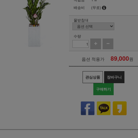
배송비
(무료)
물받침대
수량
89,000
옵션 적용가
원
관심상품
장바구니
구매하기