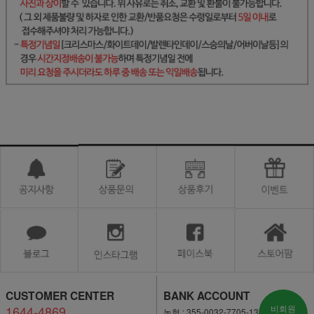
CUSTOMER CENTER
BANK ACCOUNT
1644-4869
비회원
농협 : 355-0032-7705-13