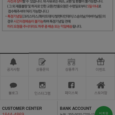
CUSTOMER CENTER
BANK ACCOUNT
1644-4869
비회원
농협 : 355-0032-7705-13