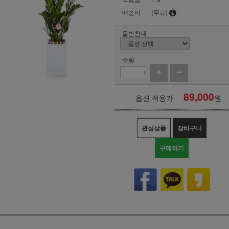
배송비
(무료)
물받침대
수량
89,000
옵션 적용가
원
관심상품
장바구니
구매하기