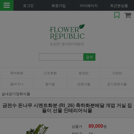
로그인
회원가입
마이페이지
최근본상품
축하화환
근조화환
동양란
서양란
꽃바구니
꽃다발
관엽식물
공기정화식물
실내공기정화식물
금전수 돈나무 시멘트화분 (RI_26) 축하화분배달 개업 거실 집
들이 선물 인테리어식물
89,000
상품가
원
적립금
1%