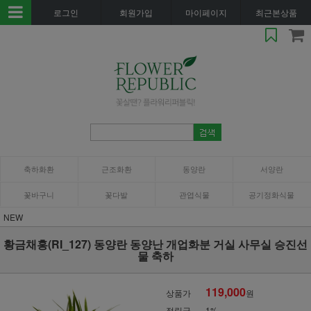
로그인
회원가입
마이페이지
최근본상품
축하화환
근조화환
동양란
서양란
꽃바구니
꽃다발
관엽식물
공기정화식물
NEW
황금채홍(RI_127) 동양란 동양난 개업화분 거실 사무실 승진선
물 축하
119,000
상품가
원
적립금
1%