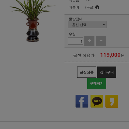
배송비
(무료)
물받침대
수량
119,000
옵션 적용가
원
관심상품
장바구니
구매하기