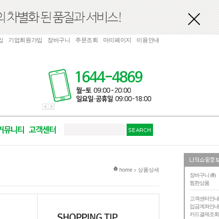
입
기업회원가입
장바구니
주문조회
마이페이지
이용안내
현재 위치
home
상품상세
>
장바구니 (
0
)
찜한상품
고객센터안
입금계좌안
카드결제조