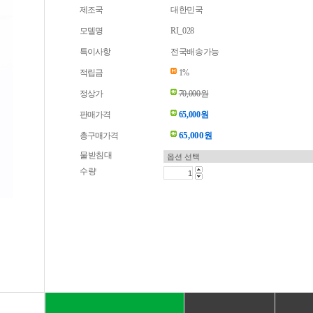
제조국
대한민국
모델명
RI_028
특이사항
전국배송가능
적립금
1%
정상가
70,000원
판매가격
65,000원
65,000
총구매가격
원
물받침대
수량