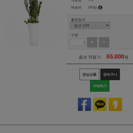
배송비
(무료)
물받침대
수량
65,000
옵션 적용가
원
관심상품
장바구니
구매하기