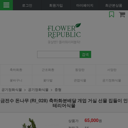
로그인
회원가입
마이페이지
최근본상품
축하화환
근조화환
동양란
서양란
꽃바구니
꽃다발
관엽식물
공기정화식물
공기정화식물
공기정화식물
중형
금전수 돈나무 (RI_028) 축하화분배달 개업 거실 선물 집들이 인
테리어식물
65,000
상품가
원
적립금
1%