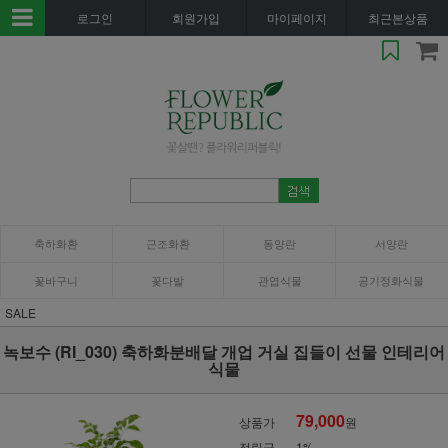
로그인
회원가입
마이페이지
최근본상품
축하화환
근조화환
동양란
서양란
꽃바구니
꽃다발
관엽식물
공기정화식물
SALE
녹보수 (RI_030) 축하화분배달 개업 거실 집들이 선물 인테리어
식물
79,000
상품가
원
적립금
1%