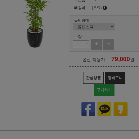
배송비
(무료)
물받침대
수량
79,000
옵션 적용가
원
관심상품
장바구니
구매하기