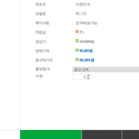
제조국
대한민국
모델명
RI_122
특이사항
전국배송가능
적립금
1%
정상가
119,000원
판매가격
99,000원
99,000
총구매가격
원
물받침대
수량