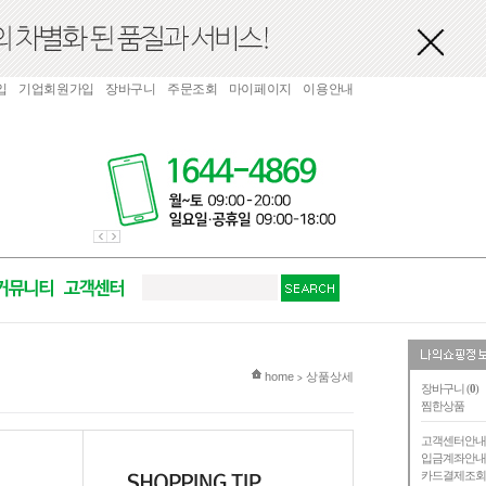
입
기업회원가입
장바구니
주문조회
마이페이지
이용안내
현재 위치
home
상품상세
>
장바구니 (
0
)
찜한상품
고객센터안
입금계좌안
카드결제조