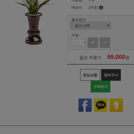
배송비
(무료)
물받침대
수량
99,000
옵션 적용가
원
관심상품
장바구니
구매하기