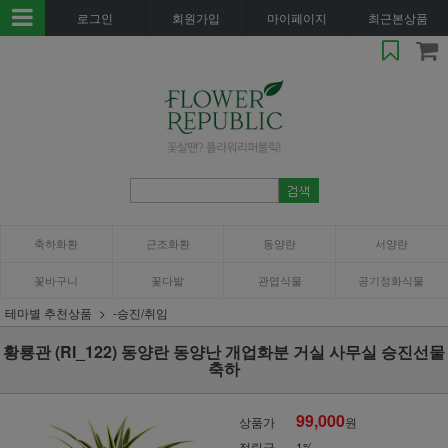
로그인
회원가입
마이페이지
최근본상품
축하화환
근조화환
동양란
서양란
꽃바구니
꽃다발
관엽식물
공기정화식물
테마별 추천상품
-승진/취임
황룡관 (RI_122) 동양란 동양난 개업화분 거실 사무실 승진선물
축하
99,000
상품가
원
적립금
1%