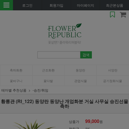
로그인
회원가입
마이페이지
최근본상품
축하화환
근조화환
동양란
서양란
꽃바구니
꽃다발
관엽식물
공기정화식물
테마별 추천상품
-승진/취임
황룡관 (RI_122) 동양란 동양난 개업화분 거실 사무실 승진선물
축하
99,000
상품가
원
적립금
1%