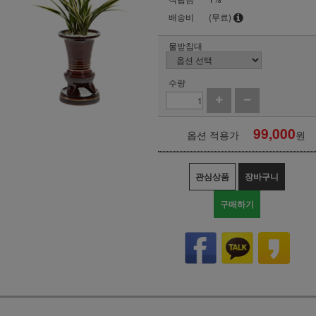
배송비
(무료)
물받침대
수량
99,000
옵션 적용가
원
관심상품
장바구니
구매하기