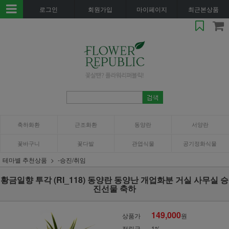
로그인
회원가입
마이페이지
최근본상품
축하화환
근조화환
동양란
서양란
꽃바구니
꽃다발
관엽식물
공기정화식물
테마별 추천상품
-승진/취임
황금일향 투각 (RI_118) 동양란 동양난 개업화분 거실 사무실 승
진선물 축하
149,000
상품가
원
적립금
1%