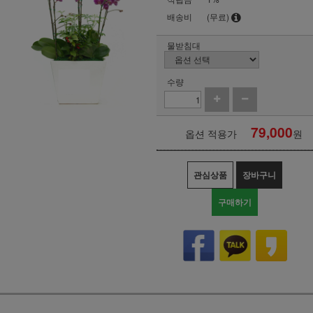
배송비
(무료)
물받침대
수량
79,000
옵션 적용가
원
관심상품
장바구니
구매하기