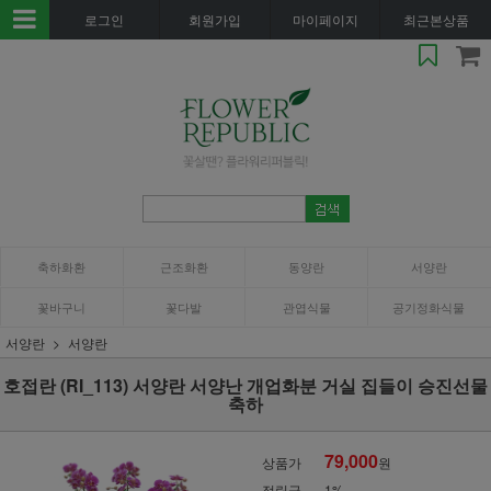
로그인
회원가입
마이페이지
최근본상품
축하화환
근조화환
동양란
서양란
꽃바구니
꽃다발
관엽식물
공기정화식물
서양란
서양란
호접란 (RI_113) 서양란 서양난 개업화분 거실 집들이 승진선물
축하
79,000
상품가
원
적립금
1%