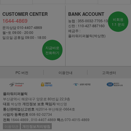
CUSTOMER CENTER
BANK ACCOUNT
1644-4869
비회원
농협 : 355-0032-7705-13
1:1 문의
신한 : 110-427-887160
문자상담 010-4407-4869
예금주 :
월~토 09:00 - 20:00
플라워리퍼블릭(박상현)
일요일·공휴일 09:00 - 18:00
지금바로
전화하기
PC 버전
이용안내
고객센터
플라워리퍼블릭
부산광역시 해운대구 양운로 80번길 22,9층
대표
박상현
개인정보 보호 책임자
박신영
통신판매업신고번호
제2014-부산해운-0664호
사업자 등록번호
608-92-02734
전화
1644-4869 , 010-4407-4869
팩스
070-4015-4869
이용약관
개인정보처리방침