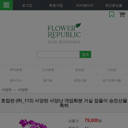
로그인
회원가입
마이페이지
최근본상품
축하화환
근조화환
동양란
서양란
꽃바구니
꽃다발
관엽식물
공기정화식물
서양란
서양란
호접란 (RI_112) 서양란 서양난 개업화분 거실 집들이 승진선물
축하
79,000
상품가
원
적립금
1%